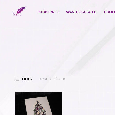
STÖBERN
WAS DIR GEFÄLLT
ÜBER 
FILTER
START
/
BÜCHER