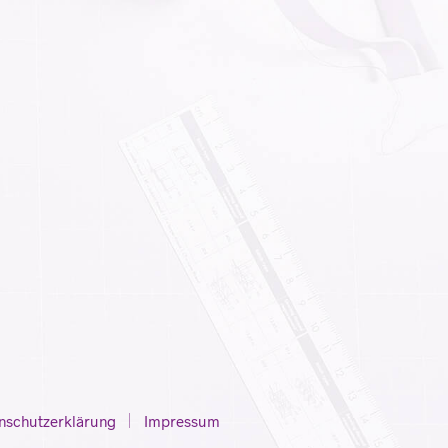
N
S
I
C
H
K
E
I
N
E
P
R
O
D
U
K
T
E
I
M
W
A
nschutzerklärung
Impressum
R
E