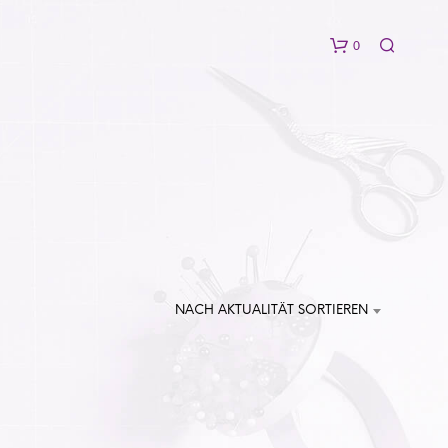
0
E
S
NACH AKTUALITÄT SORTIEREN
B
E
F
I
N
D
E